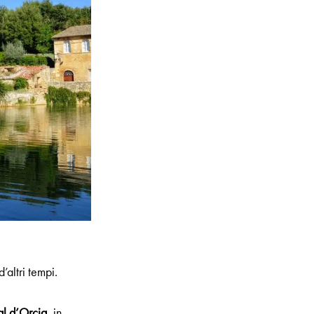
’altri tempi.
al d’Orcia
, in