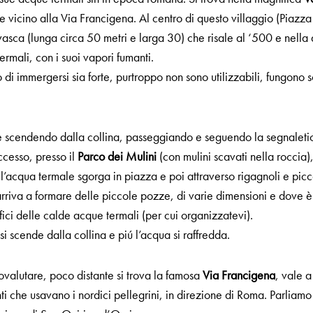
e vicino alla Via Francigena. Al centro di questo villaggio (Piazza 
asca (lunga circa 50 metri e larga 30) che risale al ‘500 e nella
ermali, con i suoi vapori fumanti.
 di immergersi sia forte, purtroppo non sono utilizzabili, fungono 
e scendendo dalla collina, passeggiando e seguendo la segnaletica
ccesso, presso il
Parco dei Mulini
(con mulini scavati nella roccia)
i l’acqua termale sgorga in piazza e poi attraverso rigagnoli e pic
rriva a formare delle piccole pozze, di varie dimensioni e dove è p
ici delle calde acque termali (per cui organizzatevi).
i scende dalla collina e piú l’acqua si raffredda.
tovalutare, poco distante si trova la famosa
Via Francigena
, vale a
ti che usavano i nordici pellegrini, in direzione di Roma. Parliam