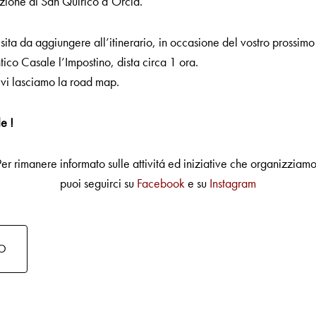
azione di San Quirico d’Orcia.
ita da aggiungere all’itinerario, in occasione del vostro prossimo
co Casale l’Impostino, dista circa 1 ora.
vi lasciamo la road map.
le !
Per rimanere informato sulle attivitá ed iniziative che organizziamo
puoi seguirci su
Facebook
e su
Instagram
CO