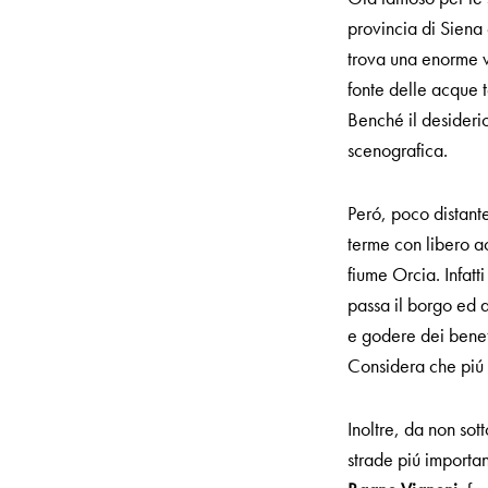
provincia di Siena 
trova una enorme v
fonte delle acque t
Benché il desiderio
scenografica.
Peró, poco distant
terme con libero a
fiume Orcia. Infatt
passa il borgo ed a
e godere dei benef
Considera che piú s
Inoltre, da non sot
strade piú importan