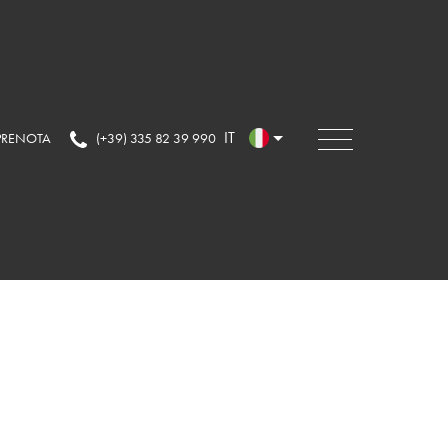
IT
PRENOTA
(+39) 335 82 39 990