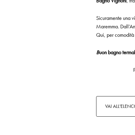
Bagno Vignoni
, fr
Sicuramente una vis
Maremma. Dall’Anti
Qui, per comodità 
B
uon bagno terma
VAI ALL'ELEN