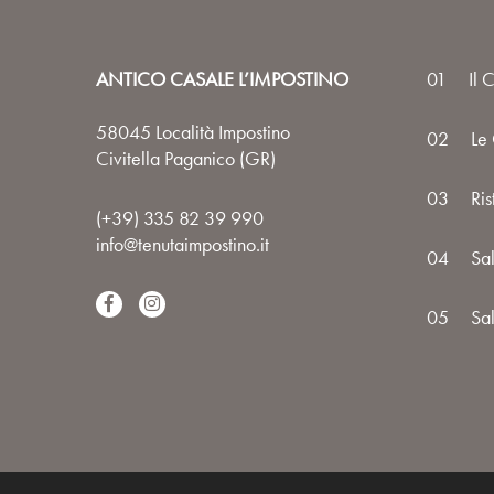
ANTICO CASALE L’IMPOSTINO
01
Il 
58045 Località Impostino
02
Le
Civitella Paganico (GR)
03
Ris
(+39) 335 82 39 990
info@tenutaimpostino.it
04
Sa
05
Sal