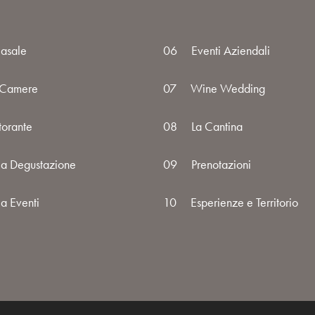
Casale
06
Eventi Aziendali
 Camere
07
Wine Wedding
torante
08
La Cantina
la Degustazione
09
Prenotazioni
a Eventi
10
Esperienze e Territorio