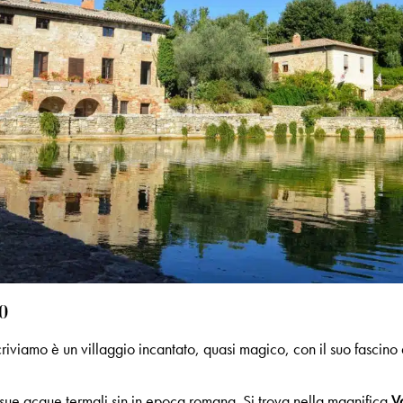
0
iviamo è un villaggio incantato, quasi magico, con il suo fascino d
sue acque termali sin in epoca romana. Si trova nella magnifica
V